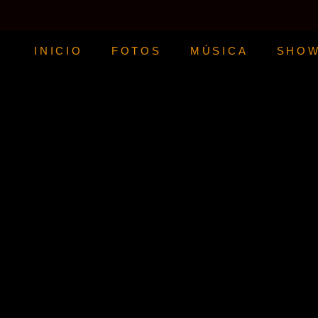
IR
AL
CONTENIDO
Dj Toledo
INICIO
FOTOS
MÚSICA
SHO